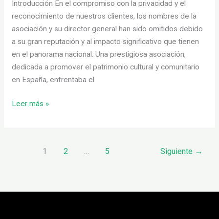
Introducción En el compromiso con la privacidad y el
reconocimiento de nuestros clientes, los nombres de la
asociación y su director general han sido omitidos debido
a su gran reputación y al impacto significativo que tienen
en el panorama nacional. Una prestigiosa asociación,
dedicada a promover el patrimonio cultural y comunitario
en España, enfrentaba el
Leer más »
1
2
…
5
Siguiente
→