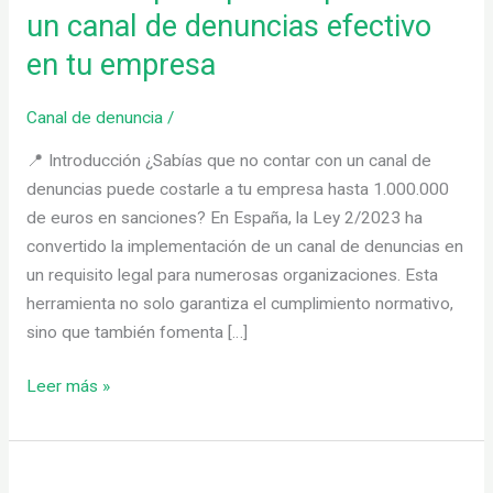
implementar
un canal de denuncias efectivo
un
en tu empresa
canal
de
Canal de denuncia
/
denuncias
efectivo
📍 Introducción ¿Sabías que no contar con un canal de
en
denuncias puede costarle a tu empresa hasta 1.000.000
tu
de euros en sanciones? En España, la Ley 2/2023 ha
empresa
convertido la implementación de un canal de denuncias en
un requisito legal para numerosas organizaciones. Esta
herramienta no solo garantiza el cumplimiento normativo,
sino que también fomenta […]
Leer más »
¡Cuidado!,