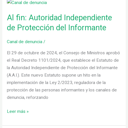
Al
fin:
Al fin: Autoridad Independiente
Autoridad
Independiente
de Protección del Informante
de
Protección
Canal de denuncia
/
del
El 29 de octubre de 2024, el Consejo de Ministros aprobó
Informante
el Real Decreto 1101/2024, que establece el Estatuto de
la Autoridad Independiente de Protección del Informante
(A.A.I.). Este nuevo Estatuto supone un hito en la
implementación de la Ley 2/2023, reguladora de la
protección de las personas informantes y los canales de
denuncia, reforzando
Leer más »