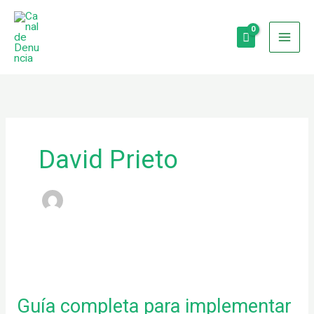
Ir
al
contenido
David Prieto
Guía
completa
Guía completa para implementar
para