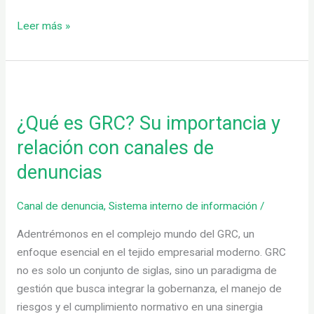
Leer más »
¿Qué
es
¿Qué es GRC? Su importancia y
GRC?
Su
relación con canales de
importancia
denuncias
y
relación
Canal de denuncia
,
Sistema interno de información
/
con
canales
Adentrémonos en el complejo mundo del GRC, un
de
enfoque esencial en el tejido empresarial moderno. GRC
denuncias
no es solo un conjunto de siglas, sino un paradigma de
gestión que busca integrar la gobernanza, el manejo de
riesgos y el cumplimiento normativo en una sinergia