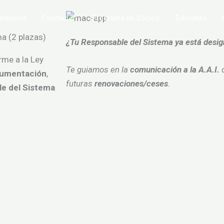
osotros
Formación
Programa de Socios
Tutoriales
a (2 plazas)
¿Tu Responsable del Sistema ya está desi
me a la Ley
Te guiamos en la
comunicación a la A.A.I.
o
umentación
,
futuras
renovaciones/ceses
.
e del Sistema