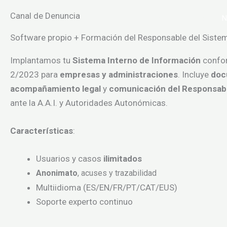
Ir
Canal de Denuncia
Canal de Denuncia
N
al
contenido
Software propio + Formación del Responsable del Sistem
Implantamos tu
Sistema Interno de Información
confor
2/2023 para
empresas y administraciones
. Incluye
doc
acompañamiento legal
y
comunicación del Responsabl
ante la A.A.I. y Autoridades Autonómicas.
Características
:
Usuarios y casos
ilimitados
Anonimato
, acuses y trazabilidad
Multiidioma (ES/EN/FR/PT/CAT/EUS)
Soporte experto continuo