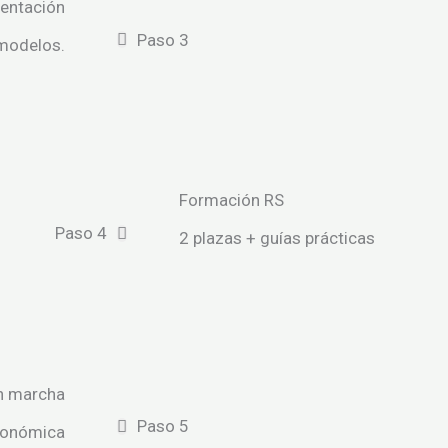
entación
Paso 3
 modelos.
Formación RS
Paso 4
2 plazas + guías prácticas
n marcha
Paso 5
utonómica