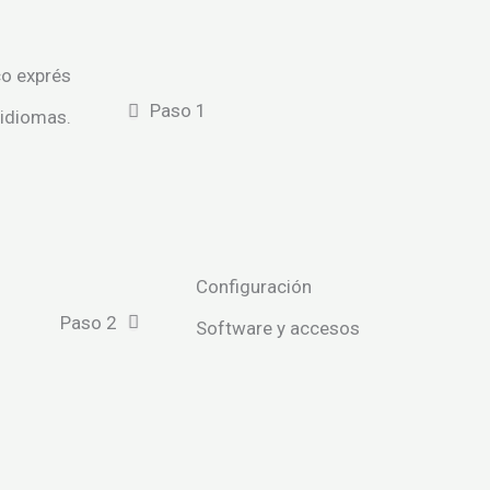
co exprés
Paso 1
 idiomas.
Configuración
Paso 2
Software y accesos