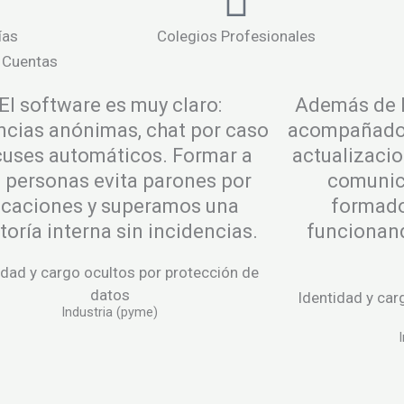
ías
Colegios Profesionales
 Cuentas
El software es muy claro:
Además de l
cias anónimas, chat por caso
acompañado
cuses automáticos. Formar a
actualizacio
 personas evita parones por
comunica
acaciones y superamos una
formado
toría interna sin incidencias.
funcionan
idad y cargo ocultos por protección de
datos
Identidad y car
Industria (pyme)