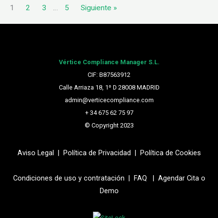
1
2
3
…
5
Siguiente »
Vértice Compliance Manager S.L.
CIF: B87563912
Calle Arriaza 18, 1º D 28008 MADRID
admin@verticecompliance.com
+ 34 675 62 75 97
© Copyright 2023
Aviso Legal
|
Política de Privacidad
|
Política de Cookies
Condiciones de uso y contratación |
FAQ
|
Agendar Cita o
Demo