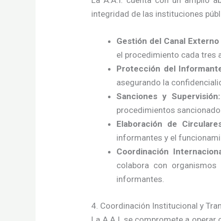
La A.A.I. cuenta con un amplio a
integridad de las instituciones públ
Gestión del Canal Externo
el procedimiento cada tres 
Protección del Informant
asegurando la confidenciali
Sanciones y Supervisión:
procedimientos sancionador
Elaboración de Circular
informantes y el funcionamie
Coordinación Internacion
colabora con organismos i
informantes.
4. Coordinación Institucional y Tr
La A.A.I. se compromete a operar c