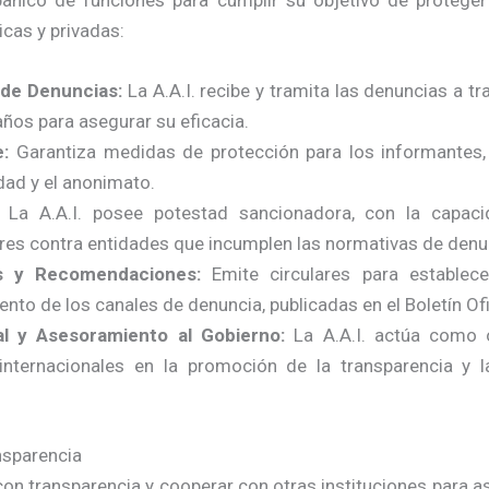
banico de funciones para cumplir su objetivo de proteger 
icas y privadas:
 de Denuncias:
La A.A.I. recibe y tramita las denuncias a t
años para asegurar su eficacia.
e:
Garantiza medidas de protección para los informantes,
dad y el anonimato.
La A.A.I. posee potestad sancionadora, con la capacida
es contra entidades que incumplen las normativas de denu
es y Recomendaciones:
Emite circulares para establece
nto de los canales de denuncia, publicadas en el Boletín Ofi
al y Asesoramiento al Gobierno:
La A.A.I. actúa como ó
nternacionales en la promoción de la transparencia y l
ansparencia
on transparencia y cooperar con otras instituciones para 